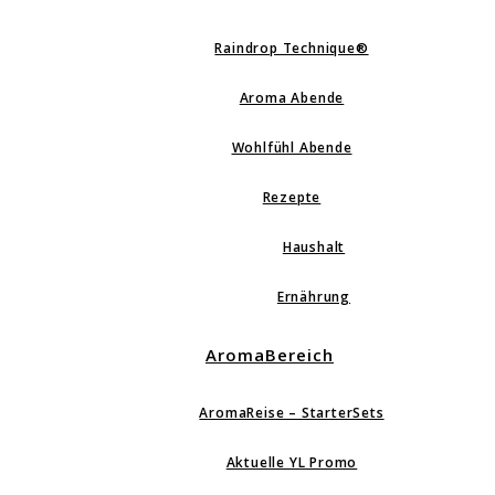
Raindrop Technique®
Aroma Abende
Wohlfühl Abende
Rezepte
Haushalt
Ernährung
AromaBereich
AromaReise – StarterSets
Aktuelle YL Promo