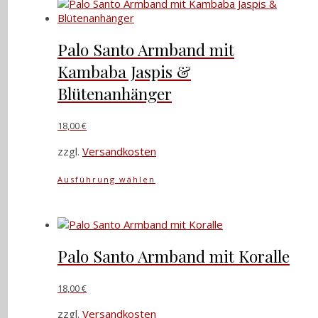
Varianten
auf.
Die
Palo Santo Armband mit
Optionen
Kambaba Jaspis &
können
auf
Blütenanhänger
der
Produktseite
18,00
€
gewählt
werden
zzgl.
Versandkosten
Dieses
Ausführung wählen
Produkt
weist
mehrere
Varianten
auf.
Palo Santo Armband mit Koralle
Die
Optionen
18,00
€
können
auf
zzgl.
Versandkosten