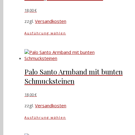
auf
der
18,00
€
Produktseite
gewählt
zzgl.
Versandkosten
werden
Dieses
Ausführung wählen
Produkt
weist
mehrere
Varianten
auf.
Die
Palo Santo Armband mit bunten
Optionen
Schmucksteinen
können
auf
der
18,00
€
Produktseite
gewählt
zzgl.
Versandkosten
werden
Dieses
Ausführung wählen
Produkt
weist
mehrere