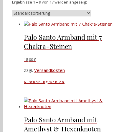
Ergebnisse 1 – 9 von 17 werden angezeigt
Palo Santo Armband mit 7
Chakra-Steinen
18,00
€
zzgl.
Versandkosten
Dieses
Ausführung wählen
Produkt
weist
mehrere
Varianten
auf.
Die
Palo Santo Armband mit
Optionen
Amethyst & Hexenknoten
können