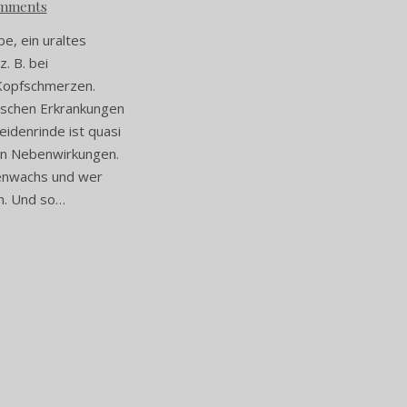
mments
be, ein uraltes
z. B. bei
Kopfschmerzen.
ischen Erkrankungen
eidenrinde ist quasi
hen Nebenwirkungen.
enenwachs und wer
en. Und so…