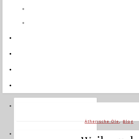
,
Ätherische Öle
Blog