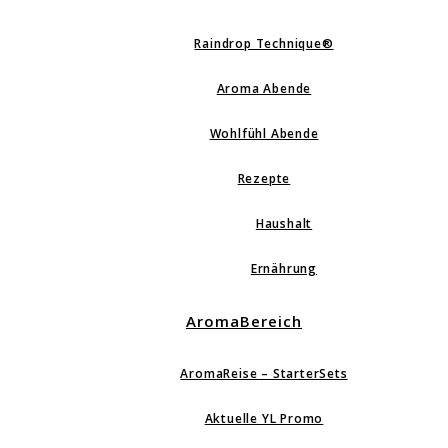
Raindrop Technique®
Aroma Abende
Wohlfühl Abende
Rezepte
Haushalt
Ernährung
AromaBereich
AromaReise – StarterSets
Aktuelle YL Promo