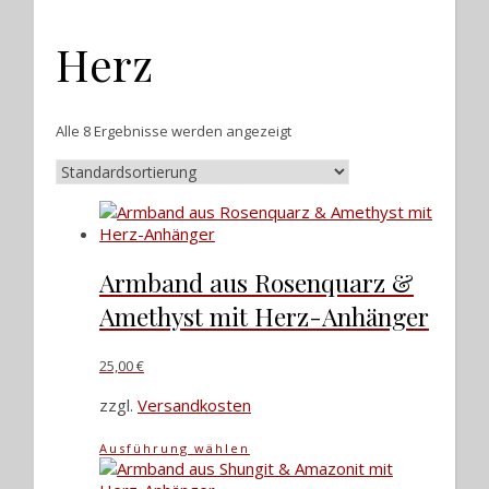
Herz
Alle 8 Ergebnisse werden angezeigt
Armband aus Rosenquarz &
Amethyst mit Herz-Anhänger
25,00
€
zzgl.
Versandkosten
Dieses
Ausführung wählen
Produkt
weist