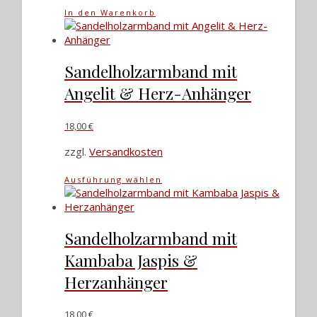
In den Warenkorb
Sandelholzarmband mit
Angelit & Herz-Anhänger
18,00
€
zzgl.
Versandkosten
Dieses
Ausführung wählen
Produkt
weist
mehrere
Varianten
Sandelholzarmband mit
auf.
Kambaba Jaspis &
Die
Optionen
Herzanhänger
können
auf
18,00
€