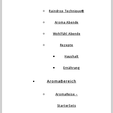
Raindrop Technique®
Aroma Abende
Wohlfühl Abende
Rezepte
Haushalt
Ernährung
AromaBereich
AromaReise –
StarterSets