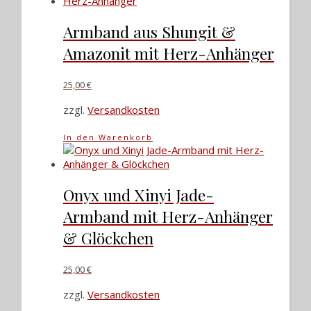
mehrere
Varianten
Armband aus Shungit &
auf.
Amazonit mit Herz-Anhänger
Die
Optionen
können
25,00
€
auf
zzgl.
Versandkosten
der
Produktseite
gewählt
In den Warenkorb
werden
Onyx und Xinyi Jade-
Armband mit Herz-Anhänger
& Glöckchen
25,00
€
zzgl.
Versandkosten