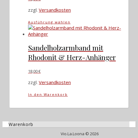
der
Produktseite
zzgl.
Versandkosten
gewählt
werden
Dieses
Ausführung wählen
Produkt
weist
mehrere
Varianten
Sandelholzarmband mit
auf.
Rhodonit & Herz-Anhänger
Die
Optionen
können
18,00
€
auf
zzgl.
Versandkosten
der
Produktseite
gewählt
In den Warenkorb
werden
Warenkorb
Vio.La.Loona © 2026