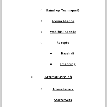
Raindrop Technique®
Aroma Abende
Wohlfühl Abende
Rezepte
Haushalt
Ernährung
AromaBereich
AromaReise –
StarterSets