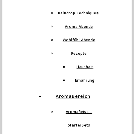
Raindrop Technique®
Aroma Abende
Wohlfühl Abende
Rezepte
Haushalt
Ernährung
AromaBereich
AromaReise –
StarterSets