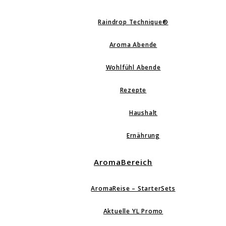
Raindrop Technique®
Aroma Abende
Wohlfühl Abende
Rezepte
Haushalt
Ernährung
AromaBereich
AromaReise – StarterSets
Aktuelle YL Promo