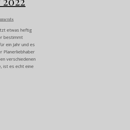
r 2022
mments
etzt etwas heftig
er bestimmt
ür ein Jahr und es
er Planerliebhaber
elen verschiedenen
, ist es echt eine