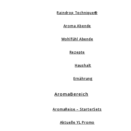
Raindrop Technique®
Aroma Abende
Wohlfühl Abende
Rezepte
Haushalt
Ernährung
AromaBereich
AromaReise – StarterSets
Aktuelle YL Promo