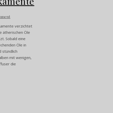
ikamente
mment
kamente verzichtet
ie ätherischen Öle
zt. Sobald eine
echenden Öle in
d stündlich
lben mit wenigen,
ffuser die