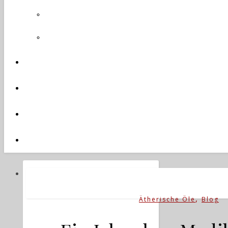
,
Ätherische Öle
Blog