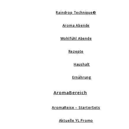
Raindrop Technique®
Aroma Abende
Wohlfühl Abende
Rezepte
Haushalt
Ernährung
AromaBereich
AromaReise – StarterSets
Aktuelle YL Promo