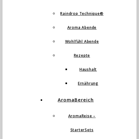
Raindrop Technique®
Aroma Abende
Wohlfühl Abende
Rezepte
Haushalt
Ernährung
AromaBereich
AromaReise –
StarterSets